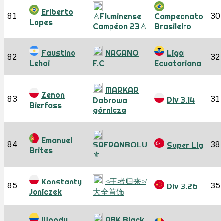
Eriberto
81
30
♙Fluminense
Campeonato
Lopes
Campéon 23♙
Brasileiro
Faustino
NAGANO
Liga
82
32
Lehoi
F.C
Ecuatoriana
MARKAR
Zenon
83
31
Div 3.14
Dabrowa
Bierfass
górnicza
Emanuel
84
38
SAFRANBOLU
Super Lig
Brites
⚜️
≮王者归来≯
Konstanty
85
35
Div 3.26
Janiczek
大全首饰
Woody
ABK Black