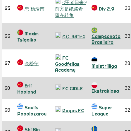
≮王者归来≯
65
33
忠 杨浩南
前方是绝路希
Div 2.9
望在转角
Maxim
66
33
Campeonato
ꑿ.Ꮳ. ꋪꋬℑꋬꇓ
Tsigalko
Brasileiro
FC
67
28
余松宁
Goodfellas
Meistriliiga
Academy
Erli
68
32
FC GIDLE
Ekstraklasa
Haaland
Soulis
Super
69
32
Pagos FC
Papalazarou
League
Shi Bin