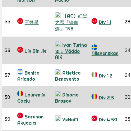
Martxel
Pucho
【AC】红黑
55
29
王烽星
之恋『铁血
Div 1.1
连』™NB
Ivan Turina
56
34
Liu Bin Jie
´s ☆ Väddö
Allsvenskan
AIK
Benito
Atletico
57
34
Div 1.2
Ariando
Benevento
Laurențiu
Dinamo
58
30
Div 2.5
Gaciu
Brasov
Saruhan
59
35
VeNoM
Div 4.59
Akyazıcı