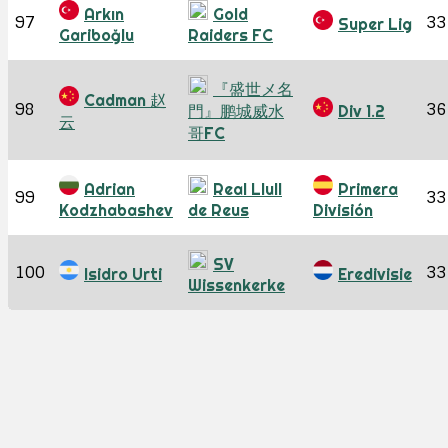
Arkın
Gold
97
33
Super Lig
Gariboğlu
Raiders FC
『盛世メ名
Cadman 赵
98
36
門』鹏城威水
Div 1.2
云
哥FC
Adrian
Real Llull
Primera
99
33
Kodzhabashev
de Reus
División
SV
100
33
Isidro Urti
Eredivisie
Wissenkerke