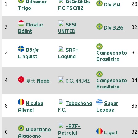
Adhemar
AtAnAkAs
1
29
Div 2.4
Trigo
F.C FSCMZ
Mastur
SESI
2
32
Div 3.26
Bálint
UNITED
Börje
SRP-
3
31
Campeonato
Linquist
Laguna
Brasileiro
4
34
Campeonato
夏天 Naab
ꑿ.Ꮳ. ꋪꋬℑꋬꇓ
Brasileiro
Niculae
Tabachana
Super
5
35
Ailenei
F.C.
League
-BZF-
Albertinho
6
32
Liga 1
Petrolul
Alagoano