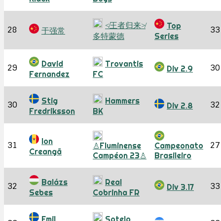
≮王者归来≯
Top
28
33
于强常
多特蒙德
Series
David
Trovantis
29
30
Div 2.9
Fernandez
FC
Stig
Hammers
30
32
Div 2.8
Fredriksson
BK
Ion
31
27
♙Fluminense
Campeonato
Creangã
Campéon 23♙
Brasileiro
Balázs
Real
32
33
Div 3.17
Sebes
Cobrinha FR
Emil
Sotelo