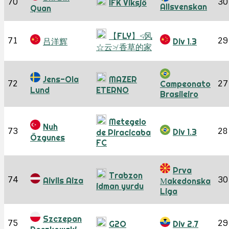
70
30
IFK Viksjö
Allsvenskan
Quan
【FLY】≮风
71
29
吕洋辉
Div 1.3
☆云≯ 香草的家
Jens-Ola
MAZER
72
27
Campeonato
Lund
ETERNO
Brasileiro
Metegelo
Nuh
73
28
Div 1.3
de Piracicaba
Özgunes
FC
Prva
Trabzon
74
30
Aivils Aiza
Мakedonska
idman yurdu
Liga
Szczepan
75
29
G2O
Div 2.7