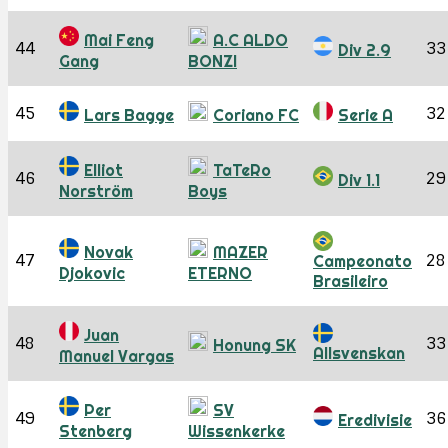
Mai Feng
A.C ALDO
44
33
Div 2.9
Gang
BONZI
45
32
Lars Bagge
Coriano FC
Serie A
Elliot
TaTeRo
46
29
Div 1.1
Norström
Boys
Novak
MAZER
47
28
Campeonato
Djokovic
ETERNO
Brasileiro
Juan
48
33
Honung SK
Allsvenskan
Manuel Vargas
Per
SV
49
36
Eredivisie
Stenberg
Wissenkerke