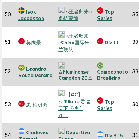
≮王者归来≯
Isak
Top
50
35
Jacobsson
多特蒙德
Series
≮王者归来
51
38
莫鹰景
≯China国际米
Div 1.1
兰联队
Leandro
52
33
♙Fluminense
Campeonato
Souza Pereira
Campéon 23♙
Brasileiro
【AC】
☆Milan☆君临
Top
53
30
忠 杨明勇
天下『铁血
Series
连』
Clodoveo
Deportivo
54
31
Div 3.16