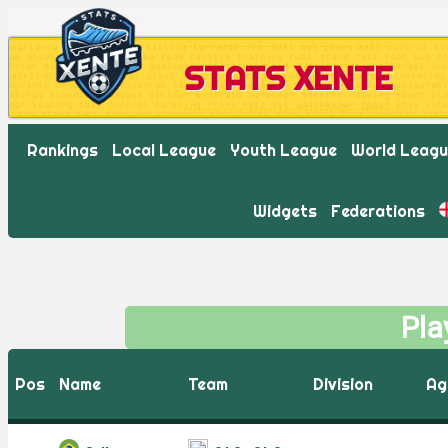
STATS XENTE
Rankings
Local League
Youth League
World Leag
Widgets
Federations
Pla
Pos
Name
Team
Division
Ag