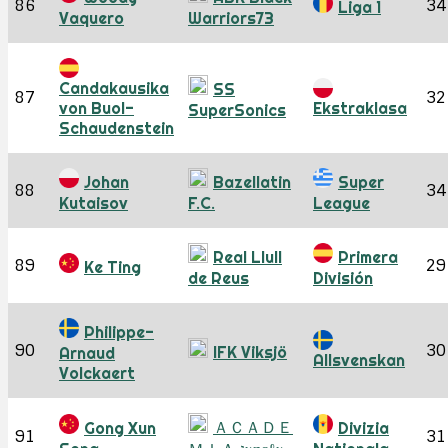
86
34
Liga 1
Vaquero
Warriors73
Candakausika
SS
87
32
von Buol-
Ekstraklasa
SuperSonics
Schaudenstein
Johan
Bazellatin
Super
88
34
Kutaisov
F.C.
League
Real Llull
Primera
89
29
Ke Ting
de Reus
División
Philippe-
90
30
IFK Viksjö
Arnaud
Allsvenskan
Volckaert
ＡＣＡＤＥ
Gong Xun
Divizia
91
31