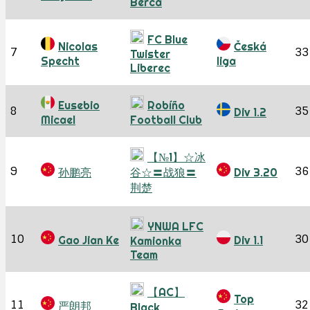
Berca
FC Blue
Nicolas
Česká
7
33
Twister
Specht
liga
Liberec
Eusebio
Robíño
8
35
Div 1.2
Micael
Football Club
【№1】☆冰
9
36
孙鹏亮
谷☆〓战狼〓
Div 3.20
荆楚
YNWA LFC
10
30
Gao Jian Ke
Div 1.1
Kamionka
Team
【AC】
Top
11
32
严朗邦
Black