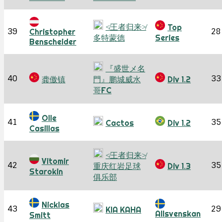
≮王者归来≯
Top
39
28
Christopher
多特蒙德
Series
Benscheider
『盛世メ名
40
33
龚傲镇
門』鹏城威水
Div 1.2
哥FC
Olle
41
35
Cactos
Div 1.2
Casillas
≮王者归来≯
Vitomir
42
35
重庆红岩足球
Div 1.3
Starokin
俱乐部
Nicklas
43
29
KIA KAHA
Allsvenskan
Smitt