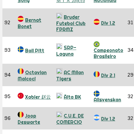
Song
ＭＩＡ נυηєℓυ
Nationala
Bruder
Bernat
92
31
Div 1.2
Futebol Club
Bonet
FPRMZ
SRP-
93
34
Campeonato
Ball Pitt
Laguna
Brasileiro
Octavian
AC Milan
94
29
Div 2.1
Malcoci
Tigers
95
32
Xabier 赵云
Älta BK
Allsvenskan
Joop
C.U.E. DE
96
32
Div 1.2
Deswarte
COMERCIO