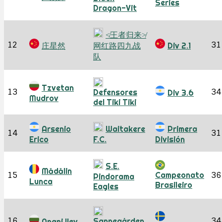
Series
Dragon-Vit
≮王者归来≯
12
31
庄星然
网红路四九战
Div 2.1
队
Tzvetan
13
34
Defensores
Div 3.6
Mudrov
del Tiki Tiki
Arsenio
Waitakere
Primera
14
31
Erico
F.C.
División
S.E.
Mădălin
15
Campeonato
36
Pindorama
Lunca
Brasileiro
Eagles
16
34
Sannegården
Anani Ilev