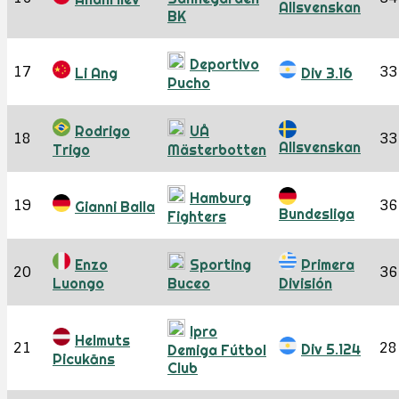
Allsvenskan
BK
Deportivo
17
33
Li Ang
Div 3.16
Pucho
Rodrigo
UÅ
18
33
Allsvenskan
Trigo
Mästerbotten
Hamburg
19
36
Gianni Balla
Bundesliga
Fighters
Enzo
Sporting
Primera
20
36
Luongo
Buceo
División
Ipro
Helmuts
21
28
Div 5.124
Demiga Fútbol
Picukāns
Club