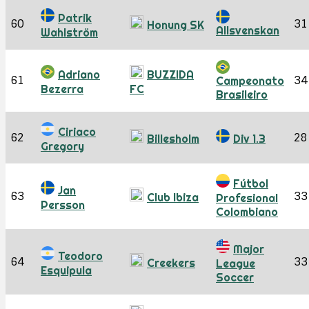
Patrik
60
31
Honung SK
Allsvenskan
Wahlström
Adriano
BUZZIDA
61
34
Campeonato
Bezerra
FC
Brasileiro
Ciriaco
62
28
Billesholm
Div 1.3
Gregory
Fútbol
Jan
63
33
Club Ibiza
Profesional
Persson
Colombiano
Major
Teodoro
64
33
Creekers
League
Esquipula
Soccer