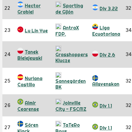
Hector
Sporting
22
32
Div 3.22
Grabiel
de Gijón
AntraX
Liga
23
34
Lu Lin Yue
FDP.
Ecuatoriana
Tanek
24
34
Grasshoppers
Div 2.6
Bielejewski
Klucze
Nuriana
25
32
Sannegården
Allsvenskan
Castillo
BK
Almir
Joinville
26
32
Div 1.1
Cearense
City - FSCMZ
Sören
TaTeRo
27
32
Div 1.1
Klack
Boys