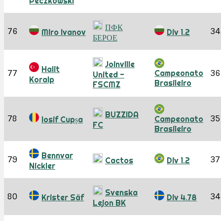
Peczkowski
ПФК
76
34
Miro Ivanov
Div 1.2
БЕРОЕ
Joinville
Halit
77
Campeonato
36
United -
Koralp
Brasileiro
FSCMZ
BUZZIDA
78
35
Campeonato
Iosif Cupșa
FC
Brasileiro
Bennvar
79
37
Cactos
Div 1.2
Nickler
Svenska
80
34
Krister Säf
Div 4.78
Lejon BK