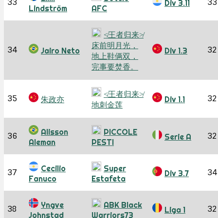
33
33
Div 3.11
Lindström
AFC
≮王者归来≯
床前明月光，
34
32
Jairo Neto
Div 1.3
地上鞋俩双，
完事要焚香。
≮王者归来≯
35
32
朱政亦
Div 1.1
地刺金莲
Alisson
PICCOLE
36
32
Serie A
Aleman
PESTI
Cecilio
Super
37
34
Div 3.7
Fanuco
Estafeta
Yngve
ABK Black
38
32
Liga 1
Johnstad
Warriors73